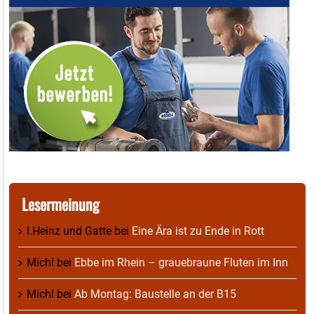
Lesermeinung
I.Heinz und Gatte
bei
Eine Ära ist zu Ende in Rott
Michl
bei
Ebbe im Rhein – grauebraune Fluten im Inn
Michl
bei
Ab Montag: Baustelle an der B15