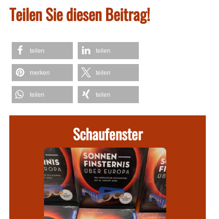
Teilen Sie diesen Beitrag!
teilen
teilen
merken
teilen
teilen
teilen
Schaufenster