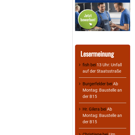
Lesermeinung
fish
bei
13 Uhr: Unfall
auf der Staatsstraße
Burgerfelder
bei
Ab
Montag: Baustelle an
der B15
Hr. Gilera
bei
Ab
Montag: Baustelle an
der B15
Christiane
bei
Um