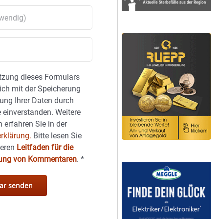
tzung dieses Formulars
sich mit der Speicherung
ung Ihrer Daten durch
 einverstanden. Weitere
 erfahren Sie in der
rklärung.
Bitte lesen Sie
seren
Leitfaden für die
hung von Kommentaren
.
*