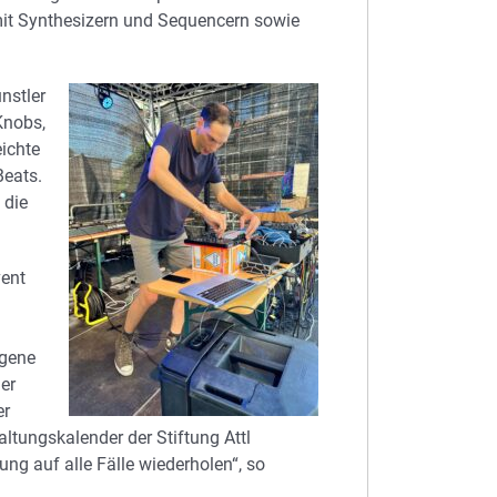
it Synthesizern und Sequencern sowie
nstler
Knobs,
ichte
Beats.
 die
vent
ngene
er
er
ltungskalender der Stiftung Attl
ng auf alle Fälle wiederholen“, so