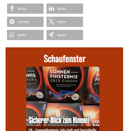
teilen
teilen
merken
teilen
teilen
teilen
Schaufenster