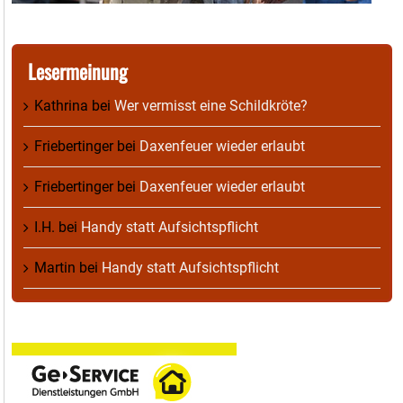
Lesermeinung
Kathrina
bei
Wer vermisst eine Schildkröte?
Friebertinger
bei
Daxenfeuer wieder erlaubt
Friebertinger
bei
Daxenfeuer wieder erlaubt
I.H.
bei
Handy statt Aufsichtspflicht
Martin
bei
Handy statt Aufsichtspflicht