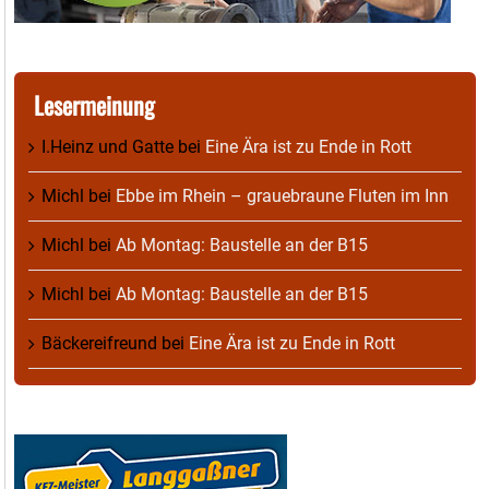
Lesermeinung
I.Heinz und Gatte
bei
Eine Ära ist zu Ende in Rott
Michl
bei
Ebbe im Rhein – grauebraune Fluten im Inn
Michl
bei
Ab Montag: Baustelle an der B15
Michl
bei
Ab Montag: Baustelle an der B15
Bäckereifreund
bei
Eine Ära ist zu Ende in Rott