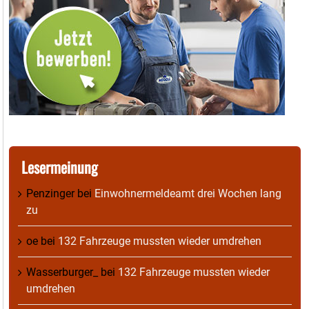
Lesermeinung
Penzinger
bei
Einwohnermeldeamt drei Wochen lang
zu
oe
bei
132 Fahrzeuge mussten wieder umdrehen
Wasserburger_
bei
132 Fahrzeuge mussten wieder
umdrehen