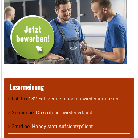
Lesermeinung
fish
bei
132 Fahrzeuge mussten wieder umdrehen
Sonnia
bei
Daxenfeuer wieder erlaubt
3mrd
bei
Handy statt Aufsichtspflicht