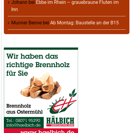
Johann
bei
Ebbe im Rhein – grauebraune Fluten im
Inn
Munner Benne
bei
Ab Montag: Baustelle an der B15