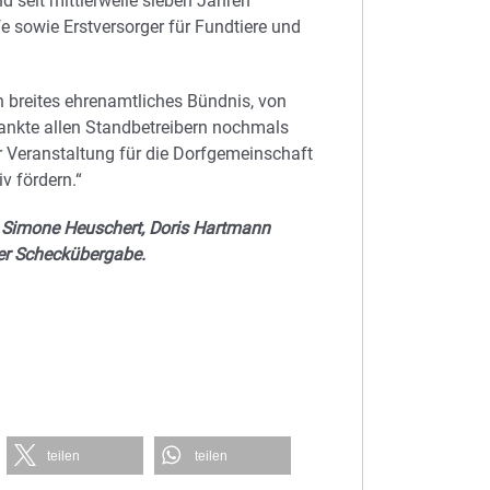
ind seit mittlerweile sieben Jahren
e sowie Erstversorger für Fundtiere und
in breites ehrenamtliches Bündnis, von
dankte allen Standbetreibern nochmals
r Veranstaltung für die Dorfgemeinschaft
v fördern.“
r, Simone Heuschert, Doris Hartmann
der Scheckübergabe.
teilen
teilen