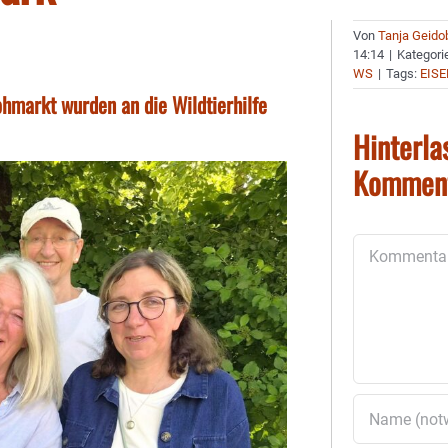
Von
Tanja Geido
14:14
|
Kategori
WS
|
Tags:
EISE
hmarkt wurden an die Wildtierhilfe
Hinterla
Kommen
Kommentar