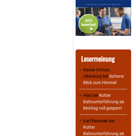
Lesermeinung
Rainer Kirmse ,
Altenburg
bei
Sicherer
Blick zum Himmel
Hias
bei
Rotter
Bahnunterführung ab
Montag voll gesperrt
Karl Ranseier
bei
Rotter
Bahnunterführung ab