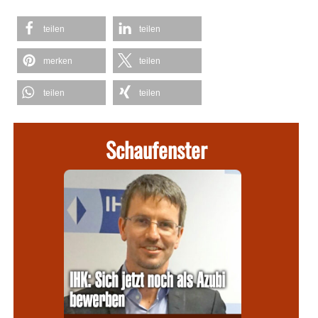
teilen
teilen
merken
teilen
teilen
teilen
Schaufenster