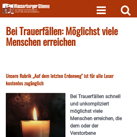
Skip
to
content
Bei Trauerfällen: Möglichst viele
Menschen erreichen
Unsere Rubrik „Auf dem letzten Erdenweg" ist für alle Leser
kostenlos zugänglich
Bei Trauerfällen schnell
und unkompliziert
möglichst viele
Menschen erreichen, die
dem oder der
Verstorbene