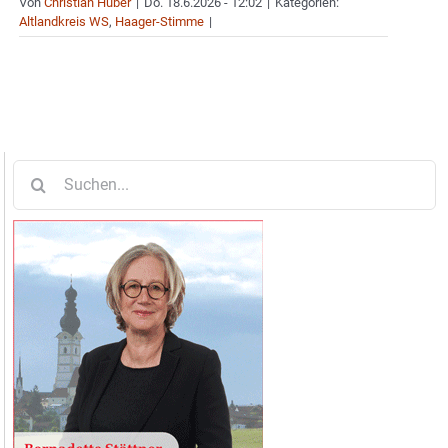
Von
Christian Huber
|
Do. 18.6.2026 - 12:02
|
Kategorien:
Altlandkreis WS
,
Haager-Stimme
|
Suche
nach: