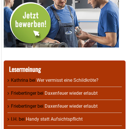
Lesermeinung
Kathrina
bei
Wer vermisst eine Schildkröte?
Friebertinger
bei
Daxenfeuer wieder erlaubt
Friebertinger
bei
Daxenfeuer wieder erlaubt
I.H.
bei
Handy statt Aufsichtspflicht