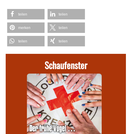
teilen
teilen
merken
teilen
teilen
teilen
Schaufenster