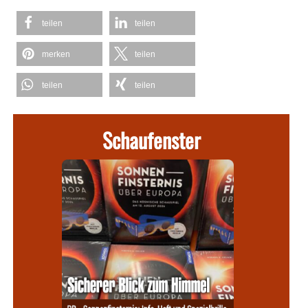
teilen
teilen
merken
teilen
teilen
teilen
Schaufenster