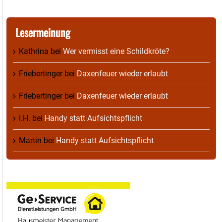
Lesermeinung
Kathrina
bei
Wer vermisst eine Schildkröte?
Friebertinger
bei
Daxenfeuer wieder erlaubt
Friebertinger
bei
Daxenfeuer wieder erlaubt
I.H.
bei
Handy statt Aufsichtspflicht
Martin
bei
Handy statt Aufsichtspflicht