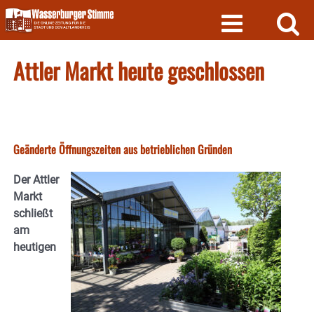
Skip
to
content
Attler Markt heute geschlossen
Geänderte Öffnungszeiten aus betrieblichen Gründen
Der Attler
Markt
schließt
am
heutigen