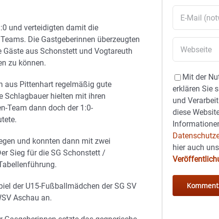
 und verteidigten damit die
n Teams. Die Gastgeberinnen überzeugten
e Gäste aus Schonstett und Vogtareuth
en zu können.
Mit der Nu
n aus Pittenhart regelmäßig gute
erklären Sie 
 Schlagbauer hielten mit ihren
und Verarbeit
en-Team dann doch der 1:0-
diese Website
tete.
Informationen
Datenschutze
agegen und konnten dann mit zwei
hier auch un
Der Sieg für die SG Schonstett /
Veröffentlic
 Tabellenführung.
piel der U15-Fußballmädchen der SG SV
WSV Aschau an.