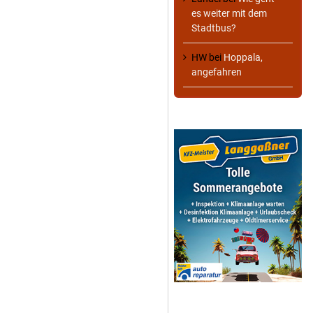
es weiter mit dem
Stadtbus?
HW
bei
Hoppala,
angefahren