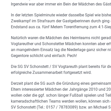
Irgendwie war aber immer ein Bein der Mädchen des Gäs
In der letzten Spielminute wieder dasselbe Spiel wie bishe
Zweikampf im Strafraum der Gastgeberinnen durch ging 
Endstand aus ca. fünf Metern Torentfernung zum 4:1-Sieg 
Natürlich waren die Mädchen des Heimteams nicht gerade 
Vogtareuther und Schonstetter Mädchen konnten aber er
an mangelndem Einsatz lag die Niederlage ganz sicher nich
Gegentore schlicht und einfach: Pech!
Die SG SV Schonstett / SV Vogtareuth plant bereits für d
erfolgreiche Zusammenarbeit fortgesetzt wird.
Derzeit plant die SG auch die Gründung eines gemeinsam
Eltern interessierter Mädchen der Jahrgänge 2010 und 20
wollen oder die ggf. schon länger Fußball spielen und Tei
kameradschaftlichen Teams werden wollen, können sich g
SV Schonstett (Tel.: 0157 / 78783089) bzw. an Michael 