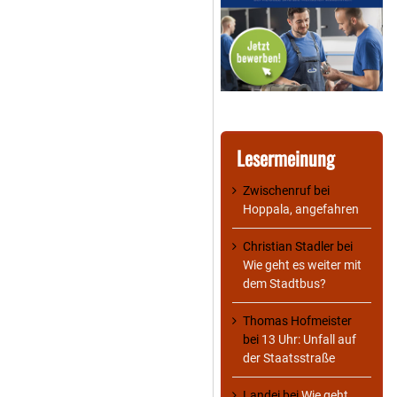
Lesermeinung
Zwischenruf
bei
Hoppala, angefahren
Christian Stadler
bei
Wie geht es weiter mit
dem Stadtbus?
Thomas Hofmeister
bei
13 Uhr: Unfall auf
der Staatsstraße
Landei
bei
Wie geht