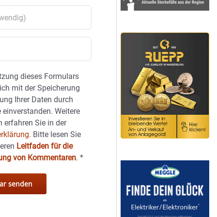
tzung dieses Formulars
sich mit der Speicherung
ung Ihrer Daten durch
 einverstanden. Weitere
 erfahren Sie in der
rklärung.
Bitte lesen Sie
seren
Leitfaden für die
hung von Kommentaren
.
*