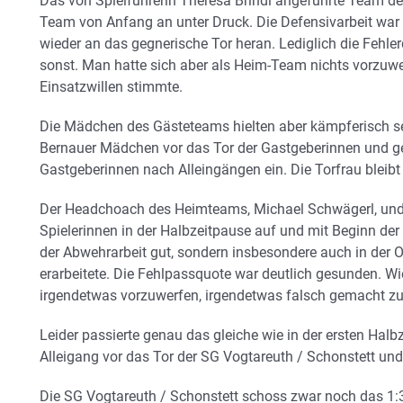
Das von Spielführerin Theresa Brindl angeführte Team d
Team von Anfang an unter Druck. Die Defensivarbeit war g
wieder an das gegnerische Tor heran. Lediglich die Fehl
sonst. Man hatte sich aber als Heim-Team nichts vorzuwer
Einsatzwillen stimmte.
Die Mädchen des Gästeteams hielten aber kämpferisch s
Bernauer Mädchen vor das Tor der Gastgeberinnen und ge
Gastgeberinnen nach Alleingängen ein. Die Torfrau bleibt
Der Headchoach des Heimteams, Michael Schwägerl, und 
Spielerinnen in der Halbzeitpause auf und mit Beginn der z
der Abwehrarbeit gut, sondern insbesondere auch in der O
erarbeitete. Die Fehlpassquote war deutlich gesunden. Wie
irgendetwas vorzuwerfen, irgendetwas falsch gemacht z
Leider passierte genau das gleiche wie in der ersten Hal
Alleigang vor das Tor der SG Vogtareuth / Schonstett und
Die SG Vogtareuth / Schonstett schoss zwar noch das 1: