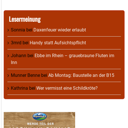
Lesermeinung
Sonnia
bei
Daxenfeuer wieder erlaubt
3mrd
bei
Handy statt Aufsichtspflicht
Johann
bei
Ebbe im Rhein – grauebraune Fluten im
Inn
Munner Benne
bei
Ab Montag: Baustelle an der B15
Kathrina
bei
Wer vermisst eine Schildkröte?