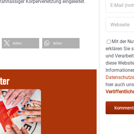
hrlässiger Körperverletzung eingeleitet.
Mit der Nu
teilen
teilen
erklären Sie 
und Verarbeit
diese Website
Informationen
ter
Datenschutze
hier auch un
Veröffentlic