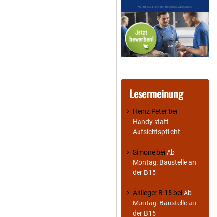
Lesermeinung
Heinz Peter
bei
Handy statt
Aufsichtspflicht
Simone
bei
Ab
Montag: Baustelle an
der B15
Anlieger B 15
bei
Ab
Montag: Baustelle an
der B15