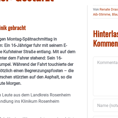
Von
Renate Drax
Aib-Stimme
,
Blau
inik gebracht
Hinterla
gen Montag-Spätnachmittag in
Kommen
: Ein 16-Jähriger fuhr mit seinem E-
ie Kufsteiner Straße entlang. Mit auf dem
inter dem Fahrer stehend: Sein 16-
Kommentar
Kumpel. Während der Fahrt touchierte der
lötzlich einen Begrenzungspfosten – die
rschen stürzten auf den Asphalt, so die
eute Morgen.
n Leute aus dem Landkreis Rosenheim
handlung ins Klinikum Rosenheim