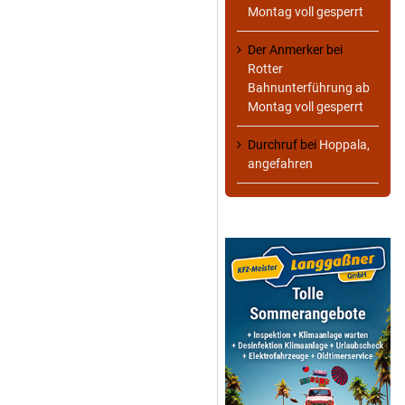
Montag voll gesperrt
Der Anmerker
bei
Rotter
Bahnunterführung ab
Montag voll gesperrt
Durchruf
bei
Hoppala,
angefahren