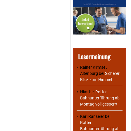
Lesermeinung
Rainer Kirmse ,
Altenburg
bei
Sicherer
Blick zum Himmel
Hias
bei
Rotter
Bahnunterführung ab
Montag voll gesperrt
Karl Ranseier
bei
Rotter
Bahnunterführung ab