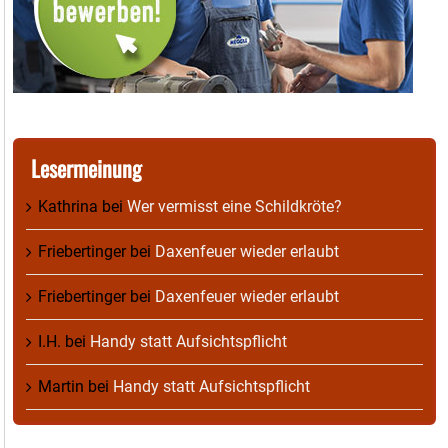
Lesermeinung
Kathrina
bei
Wer vermisst eine Schildkröte?
Friebertinger
bei
Daxenfeuer wieder erlaubt
Friebertinger
bei
Daxenfeuer wieder erlaubt
I.H.
bei
Handy statt Aufsichtspflicht
Martin
bei
Handy statt Aufsichtspflicht