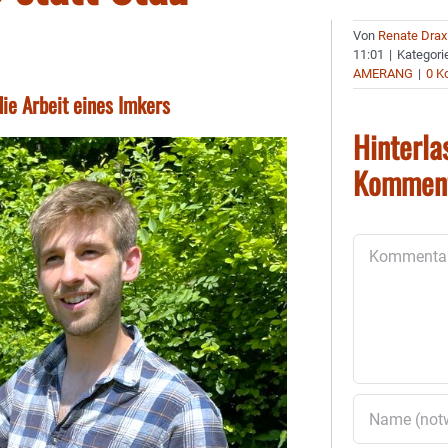
Von
Renate Drax
11:01
|
Kategori
AMERANG
|
0 K
ie Arbeit eines Imkers
Hinterla
Kommen
Kommentar