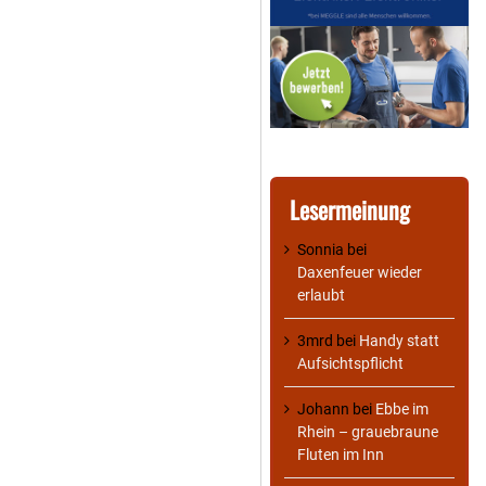
Lesermeinung
Sonnia
bei
Daxenfeuer wieder
erlaubt
3mrd
bei
Handy statt
Aufsichtspflicht
Johann
bei
Ebbe im
Rhein – grauebraune
Fluten im Inn