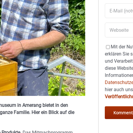
Mit der Nu
erklären Sie 
und Verarbeit
diese Website
Informationen
Datenschutze
hier auch un
Veröffentlic
tmuseum in Amerang bietet in den
anze Familie. Hier ein Blick auf die
e Produkte
. Das Mitmachprogramm