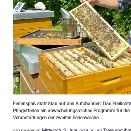
Ferienspaß statt Stau auf den Autobahnen: Das Freilich
Pfingstferien ein abwechslungsreiches Programm für die g
Veranstaltungen der zweiten Ferienwoche …
Am morgigen
Mittwoch, 3. Juni,
geht es um
Tiere und ihr