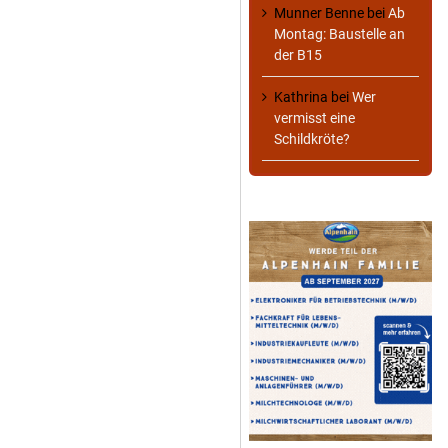
Munner Benne
bei
Ab
Montag: Baustelle an
der B15
Kathrina
bei
Wer
vermisst eine
Schildkröte?