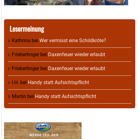
Lesermeinung
Kathrina
bei
Wer vermisst eine Schildkröte?
Friebertinger
bei
Daxenfeuer wieder erlaubt
Friebertinger
bei
Daxenfeuer wieder erlaubt
I.H.
bei
Handy statt Aufsichtspflicht
Martin
bei
Handy statt Aufsichtspflicht