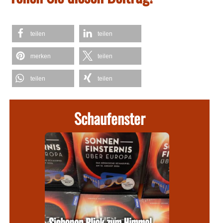
teilen
teilen
merken
teilen
teilen
teilen
Schaufenster