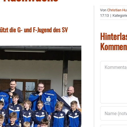
Von
Christian H
17:13
|
Kategori
ützt die G- und F-Jugend des SV
Hinterla
Kommen
Kommentar