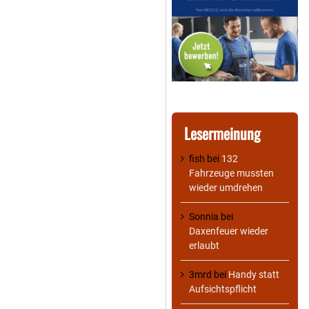
Lesermeinung
fish
bei
132
Fahrzeuge mussten
wieder umdrehen
Sonnia
bei
Daxenfeuer wieder
erlaubt
3mrd
bei
Handy statt
Aufsichtspflicht