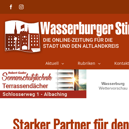
Skip
Facebook
Instagram
to
content
Aktuell
Rubriken
Kontakt
Starker Partner für d