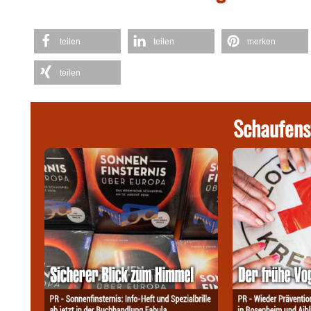
teilen
teilen
merken
teilen
Schaufens