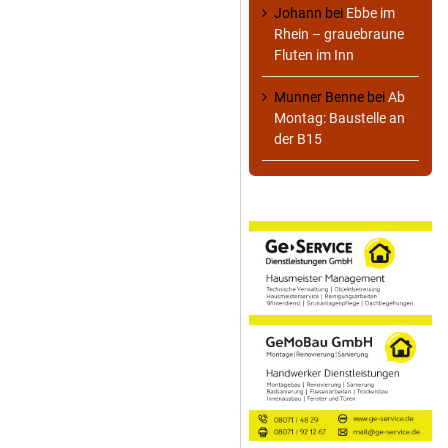
Johann
bei
Ebbe im
Rhein – grauebraune
Fluten im Inn
Munner Benne
bei
Ab
Montag: Baustelle an
der B15