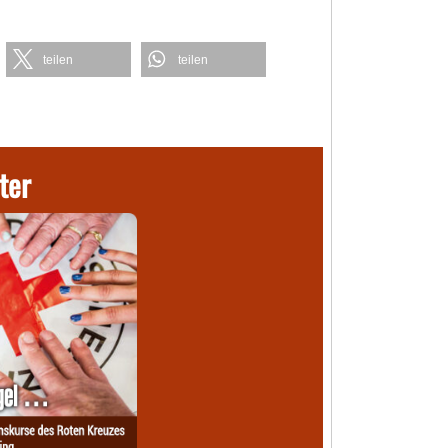
teilen
teilen
ter