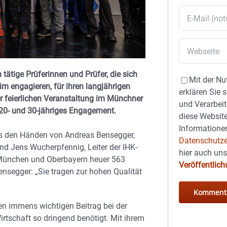
ätige Prüferinnen und Prüfer, die sich
Mit der Nu
 engagieren, für ihren langjährigen
erklären Sie 
er feierlichen Veranstaltung im Münchner
und Verarbeit
, 20- und 30-jähriges Engagement.
diese Website
Informationen
aus den Händen von Andreas Bensegger,
Datenschutze
d Jens Wucherpfennig, Leiter der IHK-
hier auch un
r München und Oberbayern heuer 563
Veröffentlic
Bensegger: „Sie tragen zur hohen Qualität
inen immens wichtigen Beitrag bei der
rtschaft so dringend benötigt. Mit ihrem