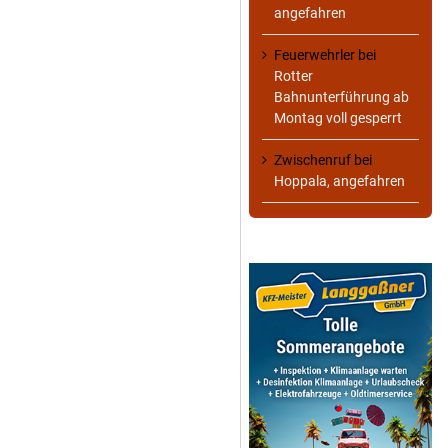
angefahren
Feuerwehrler
bei
Rotter
Bahnunterführung ab
Montag voll gesperrt
Zwischenruf
bei
Hoppala, angefahren