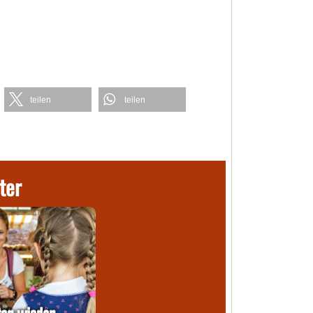
teilen
teilen
ter