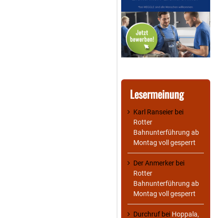
Lesermeinung
Karl Ranseier
bei
Rotter
Bahnunterführung ab
Montag voll gesperrt
Der Anmerker
bei
Rotter
Bahnunterführung ab
Montag voll gesperrt
Durchruf
bei
Hoppala,