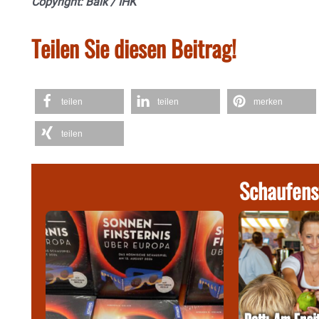
Copyright: Balk / IHK
Teilen Sie diesen Beitrag!
teilen
teilen
merken
teilen
Schaufens