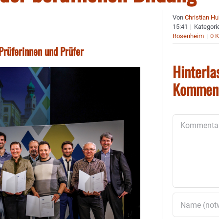
Von
Christian H
15:41
|
Kategori
Rosenheim
|
0 
Prüferinnen und Prüfer
Hinterla
Kommen
Kommentar