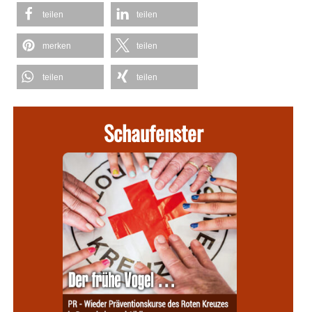
teilen
teilen
merken
teilen
teilen
teilen
Schaufenster