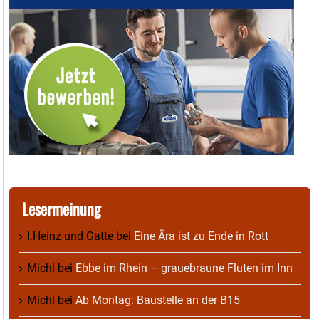
Lesermeinung
I.Heinz und Gatte
bei
Eine Ära ist zu Ende in Rott
Michl
bei
Ebbe im Rhein – grauebraune Fluten im Inn
Michl
bei
Ab Montag: Baustelle an der B15