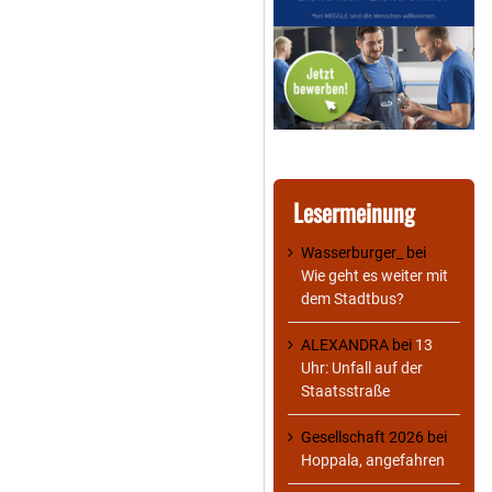
Lesermeinung
Wasserburger_
bei
Wie geht es weiter mit
dem Stadtbus?
ALEXANDRA
bei
13
Uhr: Unfall auf der
Staatsstraße
Gesellschaft 2026
bei
Hoppala, angefahren