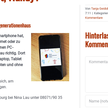
Von
Tanja Geido
7:11
|
Kategorie
Kommentare
generationenhaus
Hinterla
artphone hat,
Kommen
rnet oder zu
enen PC -
 richtig. Dort
aptop, Tablet
Kommentar
sten und ohne
sich, am
agen.
urg bei Nina Lau unter 08071/90 35