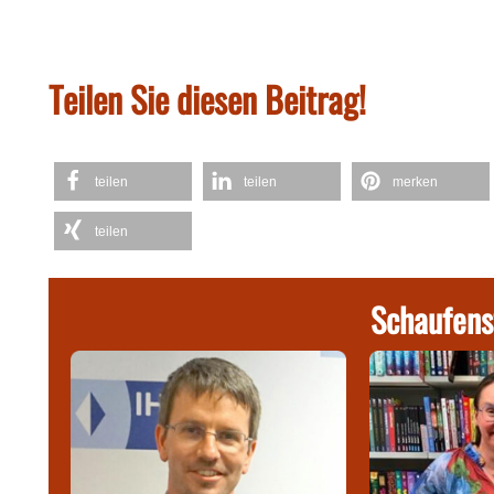
Teilen Sie diesen Beitrag!
teilen
teilen
merken
teilen
Schaufens