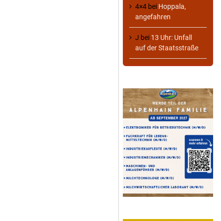
4×4
bei
Hoppala,
angefahren
J
bei
13 Uhr: Unfall
auf der Staatsstraße