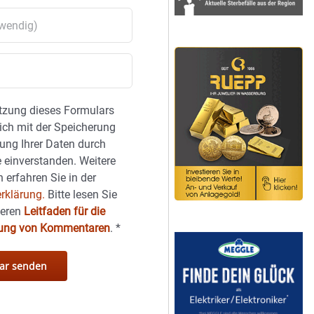
tzung dieses Formulars
sich mit der Speicherung
ung Ihrer Daten durch
 einverstanden. Weitere
 erfahren Sie in der
rklärung.
Bitte lesen Sie
seren
Leitfaden für die
hung von Kommentaren
.
*