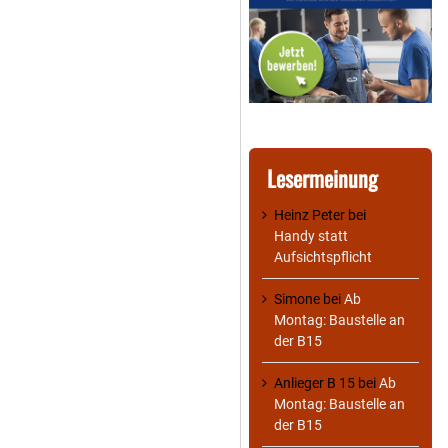
Lesermeinung
Heinz Peter
bei
Handy statt
Aufsichtspflicht
Simone
bei
Ab
Montag: Baustelle an
der B15
Anlieger B 15
bei
Ab
Montag: Baustelle an
der B15