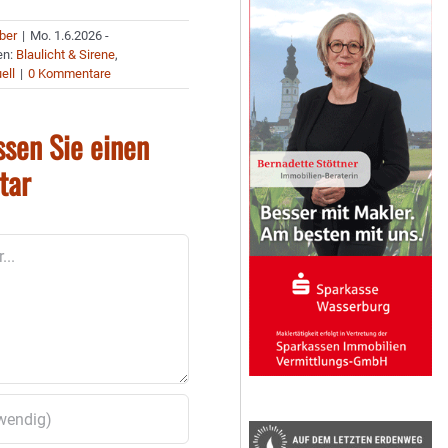
uber
|
Mo. 1.6.2026 -
en:
Blaulicht & Sirene
,
ell
|
0 Kommentare
ssen Sie einen
tar