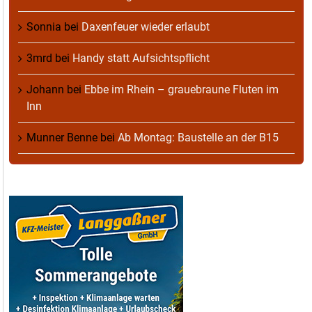
Sonnia
bei
Daxenfeuer wieder erlaubt
3mrd
bei
Handy statt Aufsichtspflicht
Johann
bei
Ebbe im Rhein – grauebraune Fluten im
Inn
Munner Benne
bei
Ab Montag: Baustelle an der B15