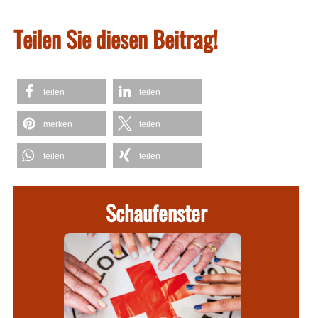
Teilen Sie diesen Beitrag!
teilen
teilen
merken
teilen
teilen
teilen
Schaufenster