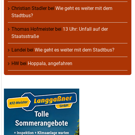
Christian Stadler
bei
Wie geht es weiter mit dem
Stadtbus?
Thomas Hofmeister
bei
13 Uhr: Unfall auf der
Staatsstraße
Landei
bei
Wie geht es weiter mit dem Stadtbus?
HW
bei
Hoppala, angefahren