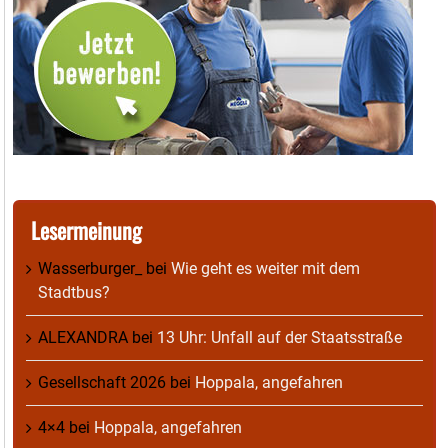
Lesermeinung
Wasserburger_
bei
Wie geht es weiter mit dem
Stadtbus?
ALEXANDRA
bei
13 Uhr: Unfall auf der Staatsstraße
Gesellschaft 2026
bei
Hoppala, angefahren
4×4
bei
Hoppala, angefahren