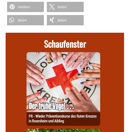
merken
teilen
teilen
teilen
Schaufenster