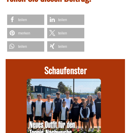
teilen
teilen
merken
teilen
teilen
teilen
Schaufenster