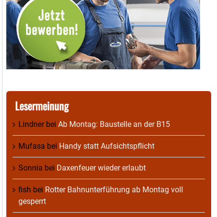
Lesermeinung
Lindner
bei
Ab Montag: Baustelle an der B15
Mufasa
bei
Handy statt Aufsichtspflicht
Sonnia
bei
Daxenfeuer wieder erlaubt
fish
bei
Rotter Bahnunterführung ab Montag voll
gesperrt