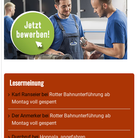
Lesermeinung
Karl Ranseier
bei
Rotter Bahnunterführung ab
Montag voll gesperrt
Der Anmerker
bei
Rotter Bahnunterführung ab
Montag voll gesperrt
Durchruf
bei
Hoppala, angefahren