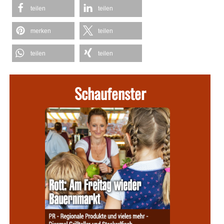
teilen
teilen
merken
teilen
teilen
teilen
Schaufenster