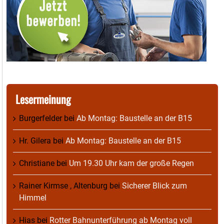
Lesermeinung
Burgerfelder
bei
Ab Montag: Baustelle an der B15
Hr. Gilera
bei
Ab Montag: Baustelle an der B15
Christiane
bei
Um 19.30 Uhr kam der große Regen
Rainer Kirmse , Altenburg
bei
Sicherer Blick zum
Himmel
Hias
bei
Rotter Bahnunterführung ab Montag voll