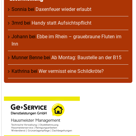
Sonnia
bei
Daxenfeuer wieder erlaubt
3mrd
bei
Handy statt Aufsichtspflicht
Johann
bei
Ebbe im Rhein – grauebraune Fluten im
Inn
Munner Benne
bei
Ab Montag: Baustelle an der B15
Kathrina
bei
Wer vermisst eine Schildkröte?