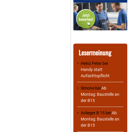
Lesermeinung
Heinz Peter
bei
Handy statt
Aufsichtspflicht
Simone
bei
Ab
Montag: Baustelle an
der B15
Anlieger B 15
bei
Ab
Montag: Baustelle an
der B15