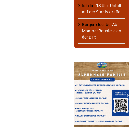
fish
bei
13 Uhr: Unfall
auf der Staatsstraße
Burgerfelder
bei
Ab
Montag: Baustelle an
der B15