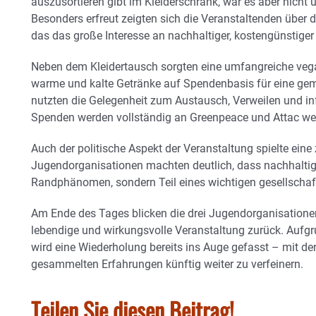
auszusortieren gibt im Kleiderschrank, war es aber nicht 
Besonders erfreut zeigten sich die Veranstaltenden über d
das das große Interesse an nachhaltiger, kostengünstiger
Neben dem Kleidertausch sorgten eine umfangreiche ve
warme und kalte Getränke auf Spendenbasis für eine gem
nutzten die Gelegenheit zum Austausch, Verweilen und in
Spenden werden vollständig an Greenpeace und Attac we
Auch der politische Aspekt der Veranstaltung spielte eine z
Jugendorganisationen machten deutlich, dass nachhaltig
Randphänomen, sondern Teil eines wichtigen gesellschaft
Am Ende des Tages blicken die drei Jugendorganisationen
lebendige und wirkungsvolle Veranstaltung zurück. Aufg
wird eine Wiederholung bereits ins Auge gefasst – mit der
gesammelten Erfahrungen künftig weiter zu verfeinern.
Teilen Sie diesen Beitrag!