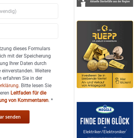
tzung dieses Formulars
sich mit der Speicherung
ung Ihrer Daten durch
 einverstanden. Weitere
 erfahren Sie in der
rklärung.
Bitte lesen Sie
seren
Leitfaden für die
hung von Kommentaren
.
*