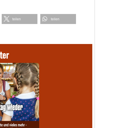
teilen
teilen
ter