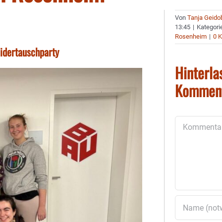
Von
Tanja Geido
13:45
|
Kategori
Rosenheim
|
0 
eidertauschparty
Hinterla
Kommen
Kommentar