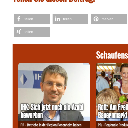
teilen
teilen
merken
teilen
Schaufens