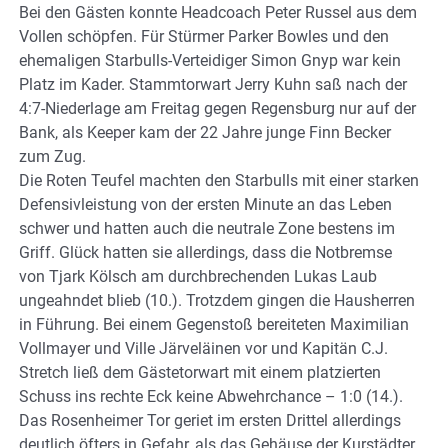
Bei den Gästen konnte Headcoach Peter Russel aus dem
Vollen schöpfen. Für Stürmer Parker Bowles und den
ehemaligen Starbulls-Verteidiger Simon Gnyp war kein
Platz im Kader. Stammtorwart Jerry Kuhn saß nach der
4:7-Niederlage am Freitag gegen Regensburg nur auf der
Bank, als Keeper kam der 22 Jahre junge Finn Becker
zum Zug.
Die Roten Teufel machten den Starbulls mit einer starken
Defensivleistung von der ersten Minute an das Leben
schwer und hatten auch die neutrale Zone bestens im
Griff. Glück hatten sie allerdings, dass die Notbremse
von Tjark Kölsch am durchbrechenden Lukas Laub
ungeahndet blieb (10.). Trotzdem gingen die Hausherren
in Führung. Bei einem Gegenstoß bereiteten Maximilian
Vollmayer und Ville Järveläinen vor und Kapitän C.J.
Stretch ließ dem Gästetorwart mit einem platzierten
Schuss ins rechte Eck keine Abwehrchance – 1:0 (14.).
Das Rosenheimer Tor geriet im ersten Drittel allerdings
deutlich öfters in Gefahr, als das Gehäuse der Kurstädter.