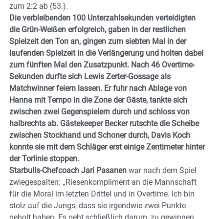
zum 2:2 ab (53.).
Die verbleibenden 100 Unterzahlsekunden verteidigten
die Grün-Weißen erfolgreich, gaben in der restlichen
Spielzeit den Ton an, gingen zum siebten Mal in der
laufenden Spielzeit in die Verlängerung und holten dabei
zum fünften Mal den Zusatzpunkt. Nach 46 Overtime-
Sekunden durfte sich Lewis Zerter-Gossage als
Matchwinner feiern lassen. Er fuhr nach Ablage von
Hanna mit Tempo in die Zone der Gäste, tankte sich
zwischen zwei Gegenspielern durch und schloss von
halbrechts ab. Gästekeeper Becker rutschte die Scheibe
zwischen Stockhand und Schoner durch, Davis Koch
konnte sie mit dem Schläger erst einige Zentimeter hinter
der Torlinie stoppen.
Starbulls-Chefcoach Jari Pasanen
war nach dem Spiel
zwiegespalten: „Riesenkompliment an die Mannschaft
für die Moral im letzten Drittel und in Overtime. Ich bin
stolz auf die Jungs, dass sie irgendwie zwei Punkte
geholt haben. Es geht schließlich darum, zu gewinnen,