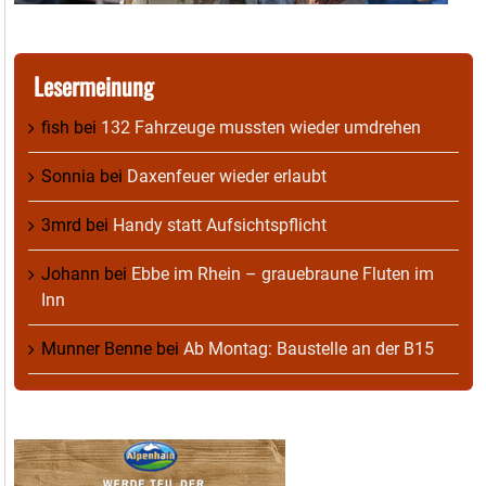
Lesermeinung
fish
bei
132 Fahrzeuge mussten wieder umdrehen
Sonnia
bei
Daxenfeuer wieder erlaubt
3mrd
bei
Handy statt Aufsichtspflicht
Johann
bei
Ebbe im Rhein – grauebraune Fluten im
Inn
Munner Benne
bei
Ab Montag: Baustelle an der B15