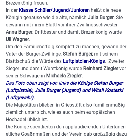
Brezenkönig freuen.
In der
Klasse Schüler/Jugend/Junioren
heißt die neue
Königin genauso wie die alte, nämlich
Julia Burger
. Sie
gewann mit ihrem Blattl vor ihrer Zwillingsschwester
Anna Burger
. Drittbester und damit Brezenkönig wurde
Uli Wagner
.
Um den Familienerfolg komplett zu machen, gewann der
Vater der Burger-Zwillinge,
Stefan Burger,
mit seinem
Blattlschuß die Würde des
Luftpistolen-Königs
. Zweiter
Sieger und damit Wurstkönig wurde
Reinhard Ziegler
vor
seiner Schwägerin
Michaela Ziegler
.
Das Foto oben zeigt von links
die Könige Stefan Burger
(Luftpistole), Julia Burger (Jugend) und Witali Kostezki
(Luftgewehr).
Die Majestäten blieben in Griesstätt also familienmäßig
ziemlich unter sich, wie es auch beim europäischen
Hochadel üblich ist.
Die Könige spendierten den applaudierenden Untertanen
etliche Goaßnmaßen und der Verein gab großzügig dazu