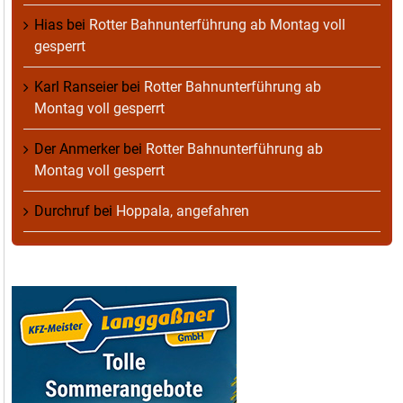
Hias
bei
Rotter Bahnunterführung ab Montag voll
gesperrt
Karl Ranseier
bei
Rotter Bahnunterführung ab
Montag voll gesperrt
Der Anmerker
bei
Rotter Bahnunterführung ab
Montag voll gesperrt
Durchruf
bei
Hoppala, angefahren