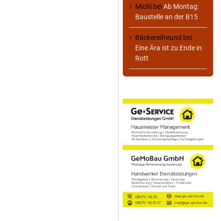
Michl
bei
Ab Montag:
Baustelle an der B15
Bäckereifreund
bei
Eine Ära ist zu Ende in
Rott