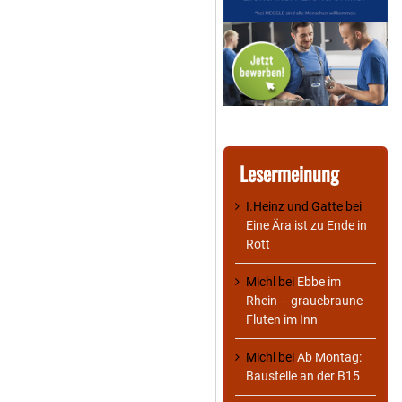
Lesermeinung
I.Heinz und Gatte
bei
Eine Ära ist zu Ende in
Rott
Michl
bei
Ebbe im
Rhein – grauebraune
Fluten im Inn
Michl
bei
Ab Montag:
Baustelle an der B15