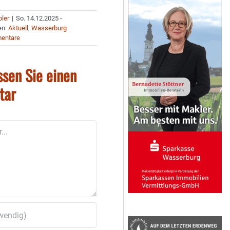
bler
|
So. 14.12.2025 -
en:
Aktuell
,
Wasserburg
entare
ssen Sie einen
tar