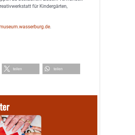
ativwerkstatt für Kindergärten,
museum.wasserburg.de
.
teilen
teilen
ter