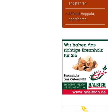
angefahren
SFR
bei
Hoppala,
angefahren