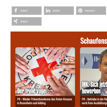
teilen
teilen
merken
teilen
Schaufens