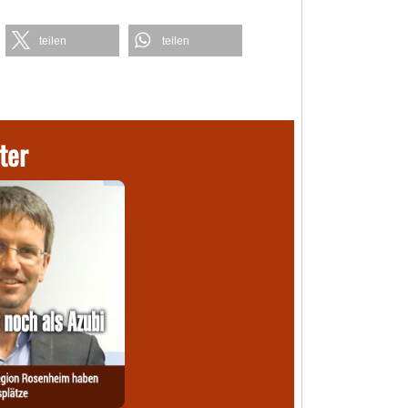
teilen
teilen
ter