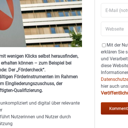
Mit der Nu
erklären Sie 
it wenigen Klicks selbst herausfinden,
und Verarbeit
 erhalten können – zum Beispiel bei
diese Website
nde: Der „Fördercheck“.
Informationen
fältigen Förderinstrumenten im Rahmen
Datenschutze
em Eingliederungszuschuss, der
hier auch un
tigten-Qualifizierung.
Veröffentlic
nkompliziert und digital über relevante
er
 führt Nutzerinnen und Nutzer durch
hätzung