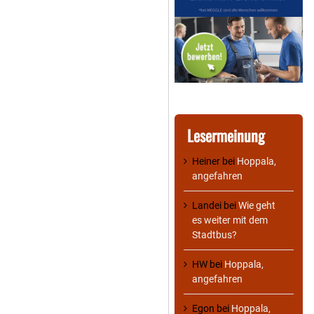
Lesermeinung
Heiner
bei
Hoppala,
angefahren
Landei
bei
Wie geht
es weiter mit dem
Stadtbus?
HW
bei
Hoppala,
angefahren
Egon
bei
Hoppala,