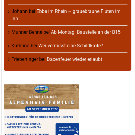
Johann
bei
Ebbe im Rhein – grauebraune Fluten im
Inn
Munner Benne
bei
Ab Montag: Baustelle an der B15
Kathrina
bei
Wer vermisst eine Schildkröte?
Friebertinger
bei
Daxenfeuer wieder erlaubt