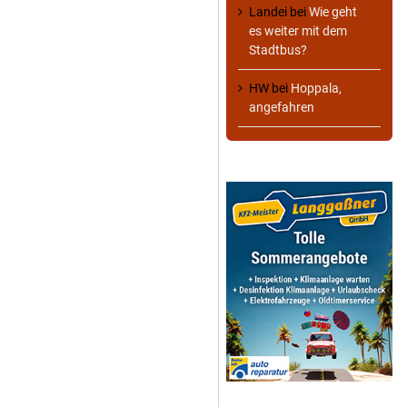
Landei
bei
Wie geht
es weiter mit dem
Stadtbus?
HW
bei
Hoppala,
angefahren