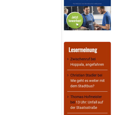
Lesermeinung
Zwischenruf
bei
Hoppala, angefahren
Christian Stadler
bei
Wie geht es weiter mit
dem Stadtbus?
Thomas Hofmeister
bei
13 Uhr: Unfall auf
der Staatsstraße