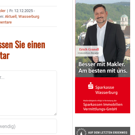
bler
|
Fr. 12.12.2025 -
en:
Aktuell
,
Wasserburg
entare
ssen Sie einen
tar