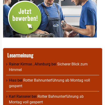
Lesermeinung
Rainer Kirmse , Altenburg
bei
Sicherer Blick zum
Himmel
Hias
bei
Rotter Bahnunterführung ab Montag voll
gesperrt
Karl Ranseier
bei
Rotter Bahnunterführung ab
Montag voll gesperrt