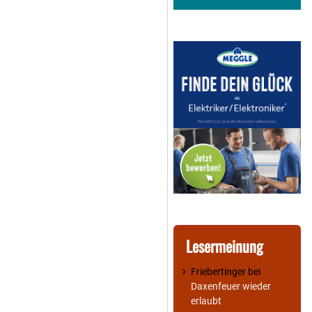
Lesermeinung
Friebertinger
bei
Daxenfeuer wieder
erlaubt