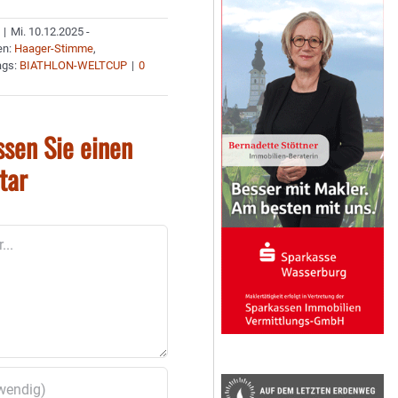
|
Mi. 10.12.2025 -
en:
Haager-Stimme
,
ags:
BIATHLON-WELTCUP
|
0
ssen Sie einen
tar