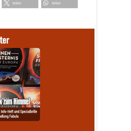
teilen
teilen
ter