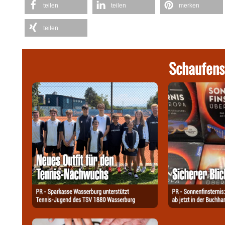
teilen
teilen
merken
teilen
Schaufens