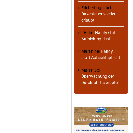
Friebertinger
bei
Daxenfeuer wieder
erlaubt
I.H.
bei
Handy statt
Aufsichtspflicht
Martin
bei
Handy
statt Aufsichtspflicht
Martin
bei
Überwachung der
Durchfahrtsverbote