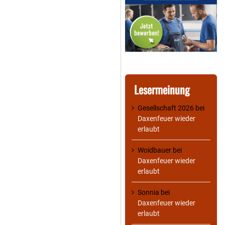
Lesermeinung
Gesellschaft 2026
bei
Daxenfeuer wieder
erlaubt
Woidbauer
bei
Daxenfeuer wieder
erlaubt
Sonnia
bei
Daxenfeuer wieder
erlaubt