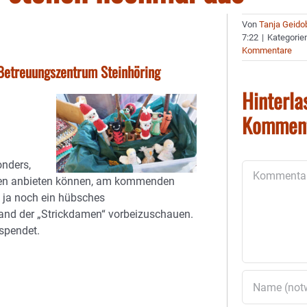
Von
Tanja Geido
7:22
|
Kategorie
Kommentare
etreuungszentrum Steinhöring
Hinterla
Kommen
onders,
Kommentar
eiten anbieten können, am kommenden
t ja noch ein hübsches
tand der „Strickdamen“ vorbeizuschauen.
espendet.