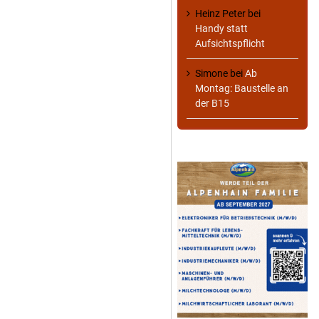
Heinz Peter
bei
Handy statt
Aufsichtspflicht
Simone
bei
Ab
Montag: Baustelle an
der B15