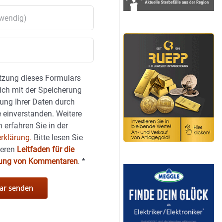
tzung dieses Formulars
sich mit der Speicherung
ung Ihrer Daten durch
 einverstanden. Weitere
 erfahren Sie in der
rklärung.
Bitte lesen Sie
seren
Leitfaden für die
hung von Kommentaren
.
*