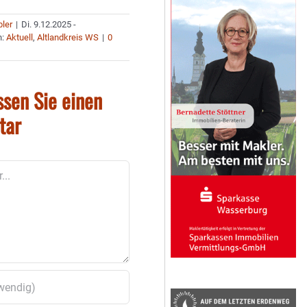
bler
|
Di. 9.12.2025 -
n:
Aktuell
,
Altlandkreis WS
|
0
ssen Sie einen
tar