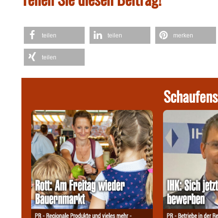
teilen
teilen
merken
teilen
Schaufens