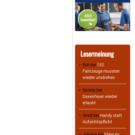
Lesermeinung
fish
bei
132
Fahrzeuge mussten
wieder umdrehen
Sonnia
bei
Daxenfeuer wieder
erlaubt
3mrd
bei
Handy statt
Aufsichtspflicht
Johann
bei
Ebbe im