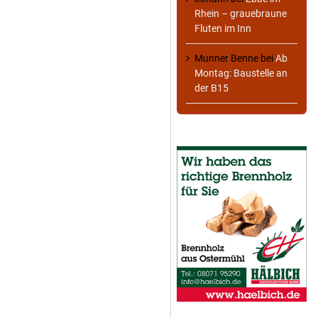
Rhein – grauebraune
Fluten im Inn
Munner Benne
bei
Ab
Montag: Baustelle an
der B15