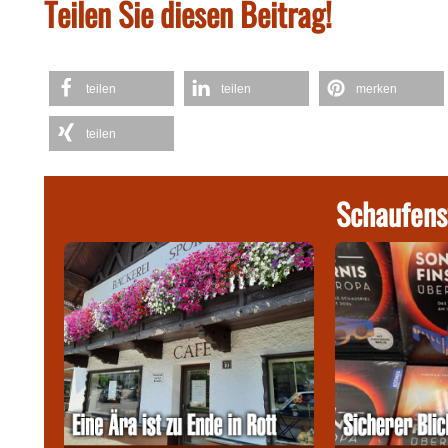
Teilen Sie diesen Beitrag!
teilen
teilen
merken
teilen
Schaufens