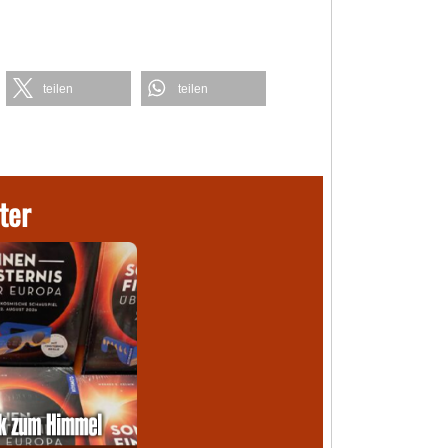
teilen
teilen
ter