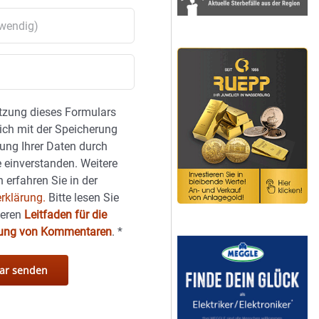
tzung dieses Formulars
sich mit der Speicherung
ung Ihrer Daten durch
 einverstanden. Weitere
 erfahren Sie in der
rklärung.
Bitte lesen Sie
seren
Leitfaden für die
hung von Kommentaren
.
*