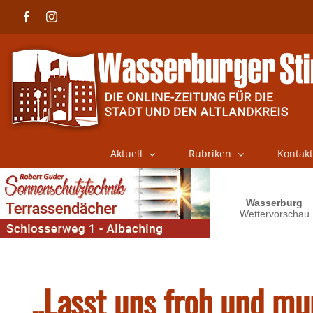
Skip
Facebook
Instagram
to
content
Aktuell
Rubriken
Kontakt
„Lasst uns froh und mu