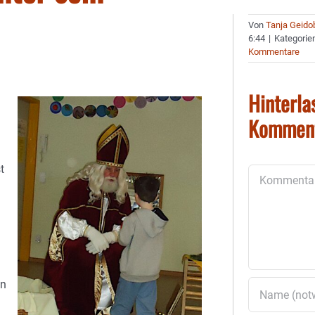
Von
Tanja Geido
6:44
|
Kategorie
Kommentare
Hinterla
Kommen
t
Kommentar
en
h