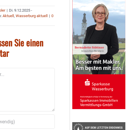
bler
|
Di. 9.12.2025 -
n:
Aktuell
,
Wasserburg aktuell
|
0
ssen Sie einen
tar