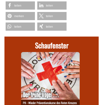
teilen
teilen
merken
teilen
teilen
teilen
Schaufenster