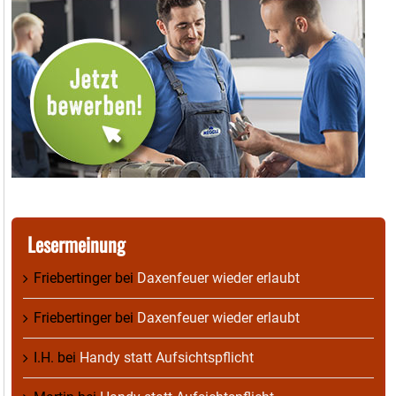
Lesermeinung
Friebertinger
bei
Daxenfeuer wieder erlaubt
Friebertinger
bei
Daxenfeuer wieder erlaubt
I.H.
bei
Handy statt Aufsichtspflicht