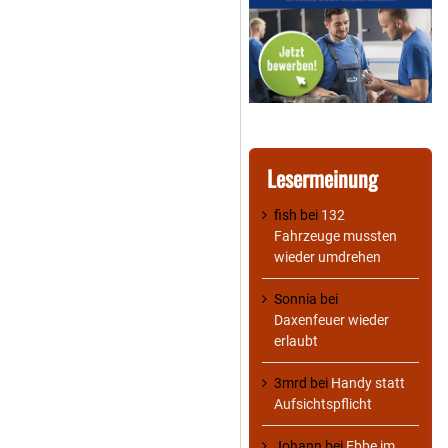
Lesermeinung
fish
bei
132
Fahrzeuge mussten
wieder umdrehen
Sonnia
bei
Daxenfeuer wieder
erlaubt
3mrd
bei
Handy statt
Aufsichtspflicht
Johann
bei
Ebbe im