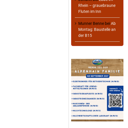
Rhein – grauebraune
Fluten im Inn
Munner Benne
bei
Ab
Montag: Baustelle an
der B15