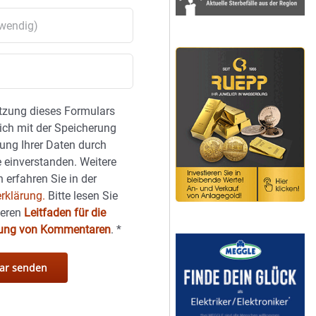
tzung dieses Formulars
sich mit der Speicherung
ung Ihrer Daten durch
 einverstanden. Weitere
 erfahren Sie in der
rklärung.
Bitte lesen Sie
seren
Leitfaden für die
hung von Kommentaren
.
*