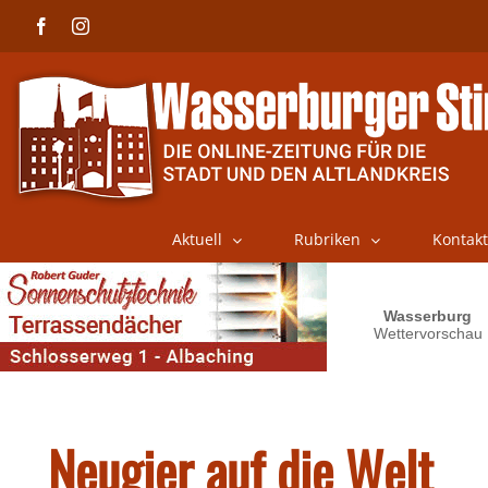
Skip
Facebook
Instagram
to
content
Aktuell
Rubriken
Kontakt
Neugier auf die Welt