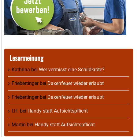
Lesermeinung
Kathrina
bei
Wer vermisst eine Schildkröte?
Friebertinger
bei
Daxenfeuer wieder erlaubt
Friebertinger
bei
Daxenfeuer wieder erlaubt
I.H.
bei
Handy statt Aufsichtspflicht
Martin
bei
Handy statt Aufsichtspflicht