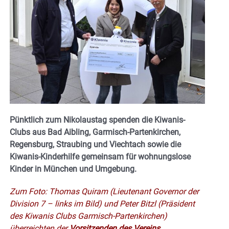
Pünktlich zum Nikolaustag spenden die Kiwanis-
Clubs aus Bad Aibling, Garmisch-Partenkirchen,
Regensburg, Straubing und Viechtach sowie die
Kiwanis-Kinderhilfe gemeinsam für wohnungslose
Kinder in München und Umgebung.
Zum Foto: Thomas Quiram (Lieutenant Governor der
Division 7 – links im Bild) und Peter Bitzl (Präsident
des Kiwanis Clubs Garmisch-Partenkirchen)
überreichten der
Vorsitzenden des Vereins