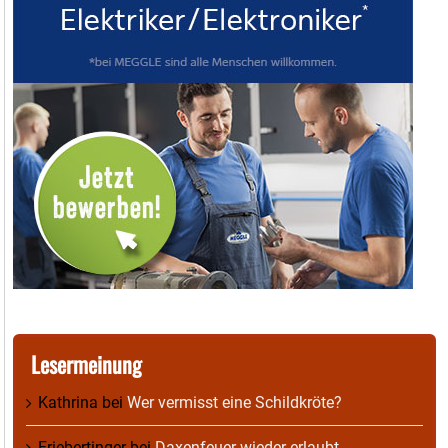
Lesermeinung
Kathrina
bei
Wer vermisst eine Schildkröte?
Friebertinger
bei
Daxenfeuer wieder erlaubt