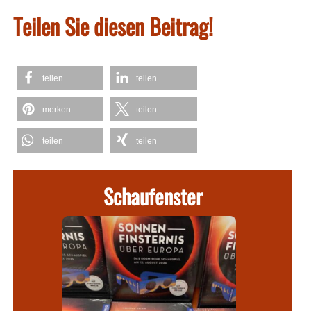
Teilen Sie diesen Beitrag!
teilen
teilen
merken
teilen
teilen
teilen
Schaufenster