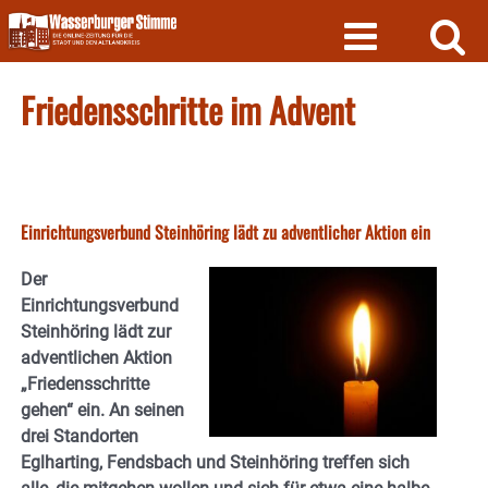
Skip
to
content
Friedensschritte im Advent
Einrichtungsverbund Steinhöring lädt zu adventlicher Aktion ein
Der
Einrichtungsverbund
Steinhöring lädt zur
adventlichen Aktion
„Friedensschritte
gehen“ ein. An seinen
drei Standorten
Eglharting, Fendsbach und Steinhöring treffen sich