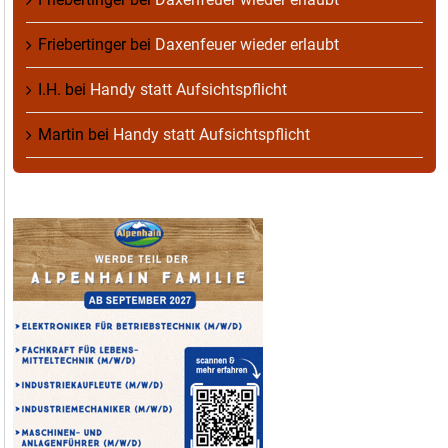
Friebertinger
bei
Daxenfeuer wieder erlaubt
I.H.
bei
Handy statt Aufsichtspflicht
Martin
bei
Handy statt Aufsichtspflicht