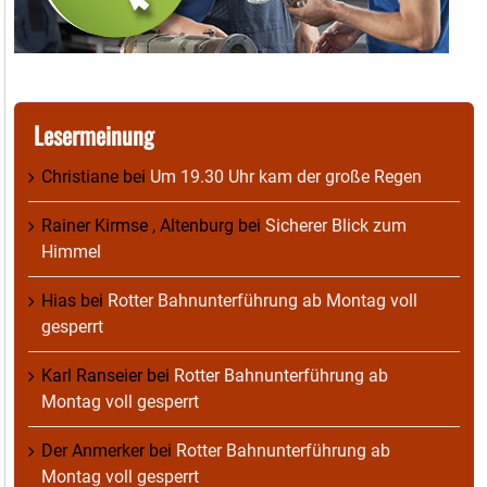
Lesermeinung
Christiane
bei
Um 19.30 Uhr kam der große Regen
Rainer Kirmse , Altenburg
bei
Sicherer Blick zum
Himmel
Hias
bei
Rotter Bahnunterführung ab Montag voll
gesperrt
Karl Ranseier
bei
Rotter Bahnunterführung ab
Montag voll gesperrt
Der Anmerker
bei
Rotter Bahnunterführung ab
Montag voll gesperrt